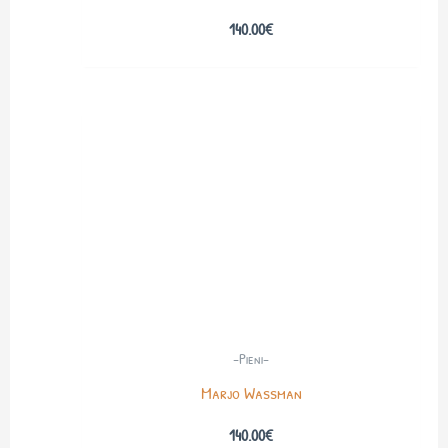
140.00
€
-Pieni-
Marjo Wassman
140.00
€