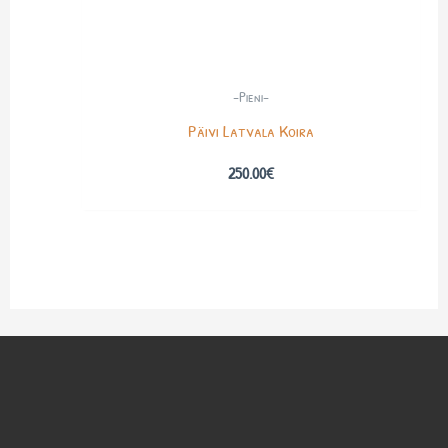
-Pieni-
Päivi Latvala Koira
250.00
€