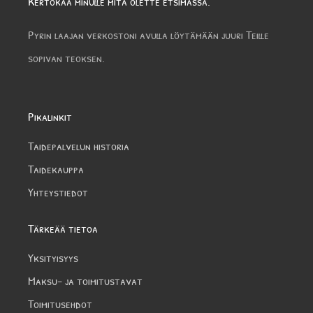
Kertokaa minulle mitä olette etsimässä.
Pyrin laajan verkostoni avulla löytämään juuri Teille
sopivan teoksen.
Pikalinkit
Taidepalvelun historia
Taidekauppa
Yhteystiedot
Tärkeää tietoa
Yksityisyys
Maksu- ja toimitustavat
Toimitusehdot