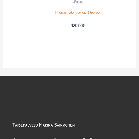
-Pieni-
Marjo Wassman Orava
120.00
€
Taidepalvelu Marika Saikkonen