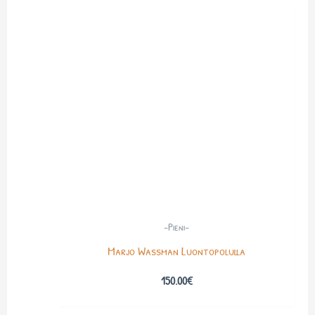
-Pieni-
Marjo Wassman Luontopolulla
150.00
€