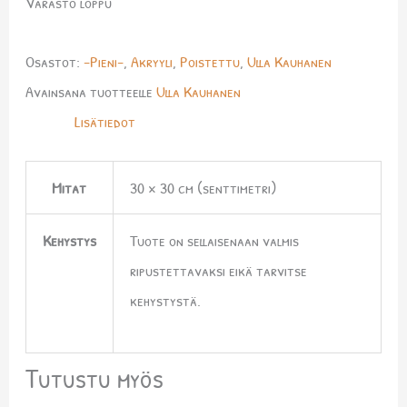
Varasto loppu
Osastot:
-Pieni-
,
Akryyli
,
Poistettu
,
Ulla Kauhanen
Avainsana tuotteelle
Ulla Kauhanen
Lisätiedot
Mitat
30 × 30 cm (senttimetri)
Kehystys
Tuote on sellaisenaan valmis
ripustettavaksi eikä tarvitse
kehystystä.
Tutustu myös