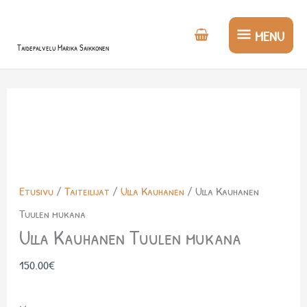
Siirry
MENU
sisältöön
MENU
Taidepalvelu Marika Saikkonen
Etusivu
/
Taiteilijat
/
Ulla Kauhanen
/ Ulla Kauhanen
Tuulen mukana
Ulla Kauhanen Tuulen mukana
150.00
€