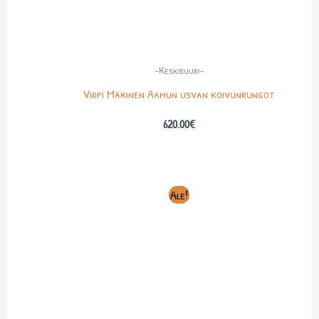
-Keskisuuri-
Virpi Mäkinen Aamun usvan koivunrungot
620.00
€
Alkuperäinen
Nykyinen
Ale!
hinta
hinta
oli:
on:
600.00€.
350.00€.