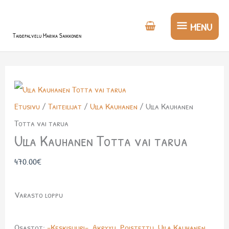
Siirry
MENU
sisältöön
MENU
Taidepalvelu Marika Saikkonen
Etusivu
/
Taiteilijat
/
Ulla Kauhanen
/ Ulla Kauhanen
Totta vai tarua
Ulla Kauhanen Totta vai tarua
470.00
€
Varasto loppu
Osastot:
-Keskisuuri-
,
Akryyli
,
Poistettu
,
Ulla Kauhanen