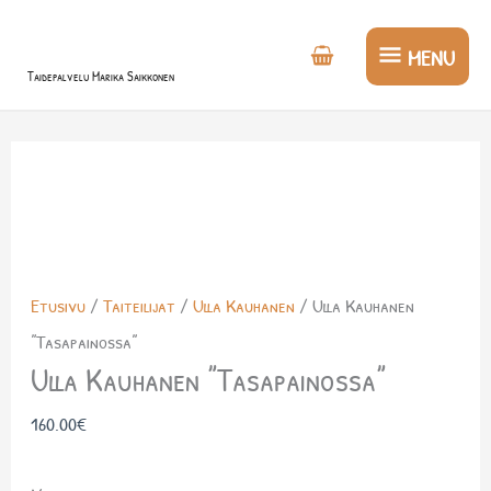
Siirry
MENU
sisältöön
MENU
Taidepalvelu Marika Saikkonen
Etusivu
/
Taiteilijat
/
Ulla Kauhanen
/ Ulla Kauhanen
”Tasapainossa”
Ulla Kauhanen ”Tasapainossa”
160.00
€