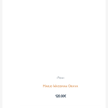
-Pieni-
Marjo Wassman Orava
120.00
€