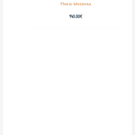
Marjo Wassman
140.00
€