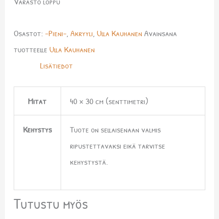
Varasto loppu
Osastot:
-Pieni-
,
Akryyli
,
Ulla Kauhanen
Avainsana
tuotteelle
Ulla Kauhanen
Lisätiedot
Mitat
40 × 30 cm (senttimetri)
Kehystys
Tuote on sellaisenaan valmis
ripustettavaksi eikä tarvitse
kehystystä.
Tutustu myös