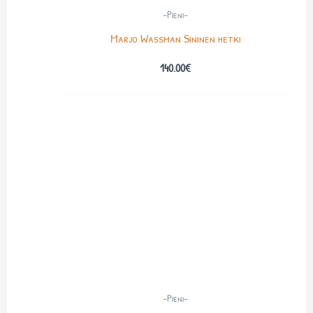
-Pieni-
Marjo Wassman Sininen hetki
140.00
€
-Pieni-