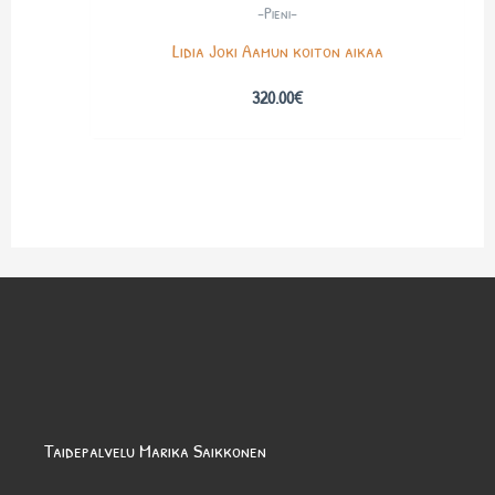
-Pieni-
Lidia Joki Aamun koiton aikaa
320.00
€
Taidepalvelu Marika Saikkonen