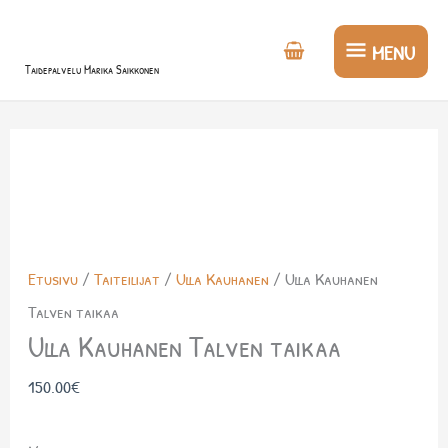
Siirry
MENU
sisältöön
MENU
Taidepalvelu Marika Saikkonen
Etusivu
/
Taiteilijat
/
Ulla Kauhanen
/ Ulla Kauhanen
Talven taikaa
Ulla Kauhanen Talven taikaa
150.00
€