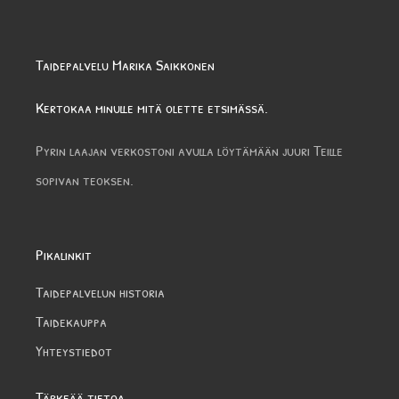
Taidepalvelu Marika Saikkonen
Kertokaa minulle mitä olette etsimässä.
Pyrin laajan verkostoni avulla löytämään juuri Teille
sopivan teoksen.
Pikalinkit
Taidepalvelun historia
Taidekauppa
Yhteystiedot
Tärkeää tietoa