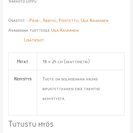
Varasto loppu
Osastot:
-Pieni-
,
Akryyli
,
Poistettu
,
Ulla Kauhanen
Avainsana tuotteelle
Ulla Kauhanen
Lisätiedot
Mitat
18 × 24 cm (senttimetri)
Kehystys
Tuote on sellaisenaan valmis
ripustettavaksi eikä tarvitse
kehystystä.
Tutustu myös