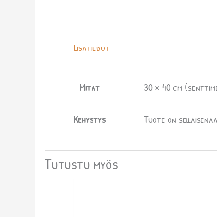
Lisätiedot
Mitat
30 × 40 cm (senttim
Kehystys
Tuote on sellaisenaa
Tutustu myös