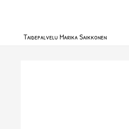
Siirry
sisältöön
Taidepalvelu Marika Saikkonen