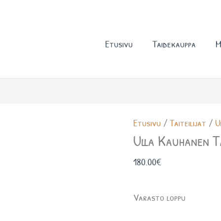
Etusivu
Taidekauppa
M
Etusivu
/
Taiteilijat
/
U
Ulla Kauhanen T
180.00
€
Varasto loppu