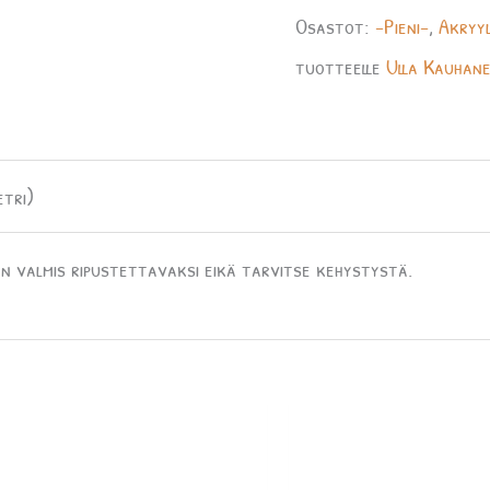
Osastot:
-Pieni-
,
Akryyl
tuotteelle
Ulla Kauhan
etri)
n valmis ripustettavaksi eikä tarvitse kehystystä.