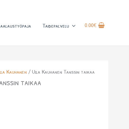
0.00
€
aalaustyöpaja
Taidepalvelu
lla Kauhanen
/ Ulla Kauhanen Tanssin taikaa
anssin taikaa