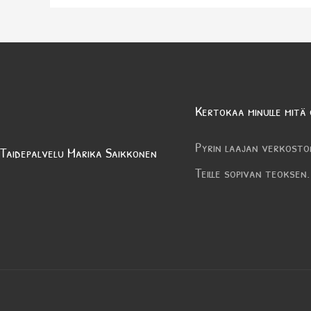
Kertokaa minulle mitä 
Pyrin laajan verkosto
Taidepalvelu Marika Saikkonen
Teille sopivan teoksen.