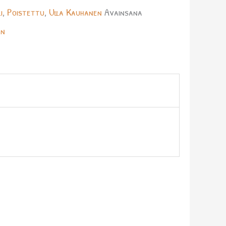
i
,
Poistettu
,
Ulla Kauhanen
Avainsana
en