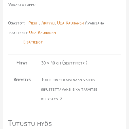
Varasto loppu
Osastot:
-Pieni-
,
Akryyli
,
Ulla Kauhanen
Avainsana
tuotteelle
Ulla Kauhanen
Lisätiedot
Mitat
30 × 40 cm (senttimetri)
Kehystys
Tuote on sellaisenaan valmis
ripustettavaksi eikä tarvitse
kehystystä.
Tutustu myös