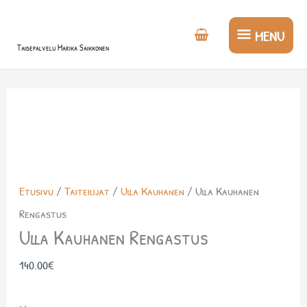
Siirry
MENU
sisältöön
MENU
Taidepalvelu Marika Saikkonen
Etusivu
/
Taiteilijat
/
Ulla Kauhanen
/ Ulla Kauhanen
Rengastus
Ulla Kauhanen Rengastus
140.00
€