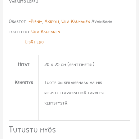
Varasto loppu
Osastot:
-Pieni-
,
Akryyli
,
Ulla Kauhanen
Avainsana
tuotteelle
Ulla Kauhanen
Lisätiedot
Mitat
20 × 25 cm (senttimetri)
Kehystys
Tuote on sellaisenaan valmis
ripustettavaksi eikä tarvitse
kehystystä.
Tutustu myös