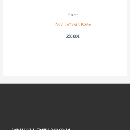
-Pieni-
Päivi Latvala Koira
250.00
€
Taidepalvelu Marika Saikkonen