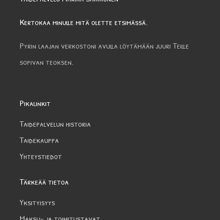
Kertokaa minulle mitä olette etsimässä.
Pyrin laajan verkostoni avulla löytämään juuri Teille
sopivan teoksen.
Pikalinkit
Taidepalvelun historia
Taidekauppa
Yhteystiedot
Tärkeää tietoa
Yksityisyys
Maksu- ja toimitustavat