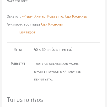
Varasto loppu
Osastot:
-Pieni-
,
Akryyli
,
Poistettu
,
Ulla Kauhanen
Avainsana tuotteelle
Ulla Kauhanen
Lisätiedot
Mitat
40 × 30 cm (senttimetri)
Kehystys
Tuote on sellaisenaan valmis
ripustettavaksi eikä tarvitse
kehystystä.
Tutustu myös