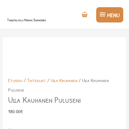
Siirry
MENU
sisältöön
MENU
Taidepalvelu Marika Saikkonen
Etusivu
/
Taiteilijat
/
Ulla Kauhanen
/ Ulla Kauhanen
Puluseni
Ulla Kauhanen Puluseni
180.00
€