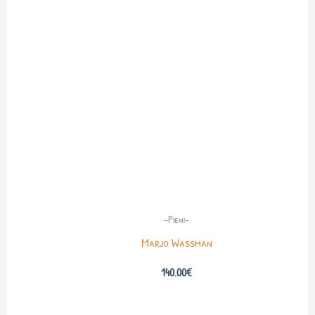
-Pieni-
Marjo Wassman
140.00
€