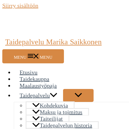
Siirry sisältöön
Taidepalvelu Marika Saikkonen
MENU
MENU
Etusivu
Taidekauppa
Maalaustyöpaja
Taidepalvelu
Kohdekuvia
Maksu ja toimitus
Taiteilijat
Taidepalvelun historia