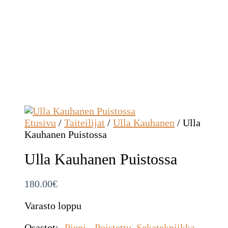
Etusivu
/
Taiteilijat
/
Ulla Kauhanen
/ Ulla
Kauhanen Puistossa
Ulla Kauhanen Puistossa
180.00
€
Varasto loppu
Osastot:
-Pieni-
,
Poistettu
,
Sekatekniikka
,