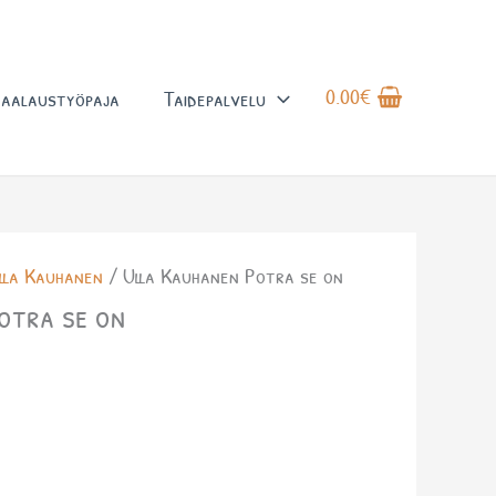
0.00
€
aalaustyöpaja
Taidepalvelu
lla Kauhanen
/ Ulla Kauhanen Potra se on
otra se on