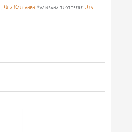
i
,
Ulla Kauhanen
Avainsana tuotteelle
Ulla