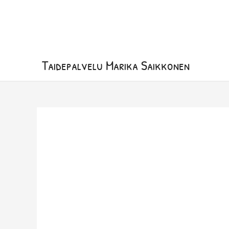
Siirry
sisältöön
Taidepalvelu Marika Saikkonen