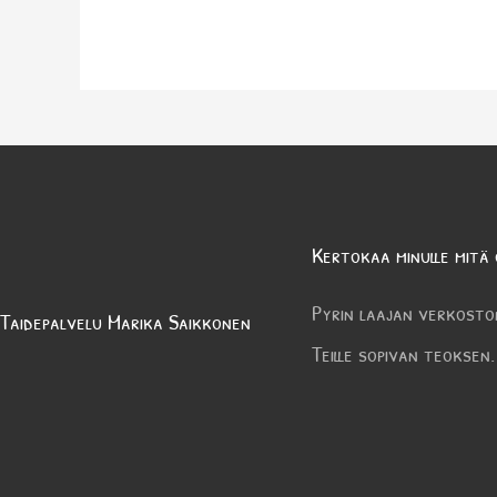
Kertokaa minulle mitä 
Pyrin laajan verkosto
Taidepalvelu Marika Saikkonen
Teille sopivan teoksen.