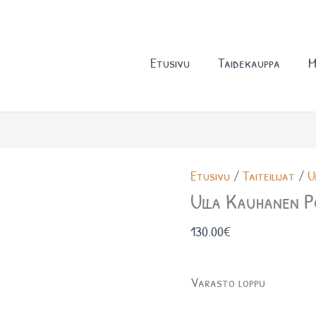
Etusivu
Taidekauppa
M
Etusivu
/
Taiteilijat
/
U
Ulla Kauhanen P
130.00
€
Varasto loppu