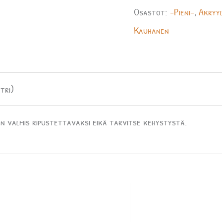
Osastot:
-Pieni-
,
Akryyl
Kauhanen
tri)
n valmis ripustettavaksi eikä tarvitse kehystystä.