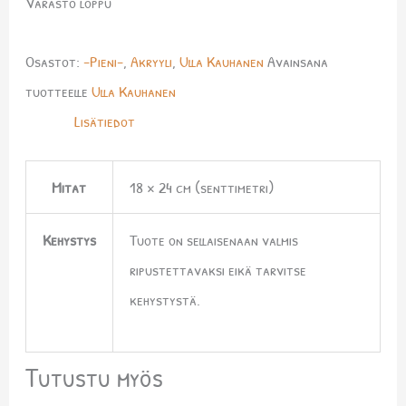
Varasto loppu
Osastot:
-Pieni-
,
Akryyli
,
Ulla Kauhanen
Avainsana
tuotteelle
Ulla Kauhanen
Lisätiedot
Mitat
18 × 24 cm (senttimetri)
Kehystys
Tuote on sellaisenaan valmis
ripustettavaksi eikä tarvitse
kehystystä.
Tutustu myös