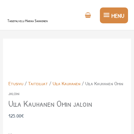
Siirry
MENU
sisältöön
MENU
Taidepalvelu Marika Saikkonen
Etusivu
/
Taiteilijat
/
Ulla Kauhanen
/ Ulla Kauhanen Omin
jaloin
Ulla Kauhanen Omin jaloin
125.00
€