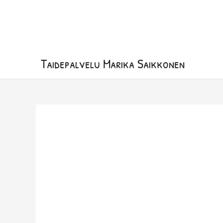
Siirry
sisältöön
Taidepalvelu Marika Saikkonen