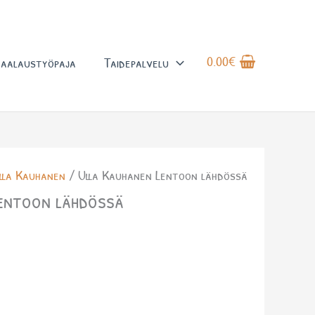
0.00
€
aalaustyöpaja
Taidepalvelu
lla Kauhanen
/ Ulla Kauhanen Lentoon lähdössä
entoon lähdössä