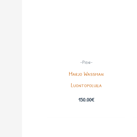
-Pieni-
Marjo Wassman
Luontopolulla
150.00
€