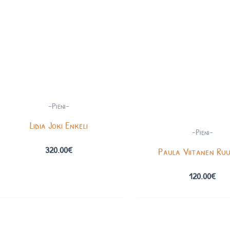
-Pieni-
Lidia Joki Enkeli
-Pieni-
320.00
€
Paula Viitanen Ru
120.00
€