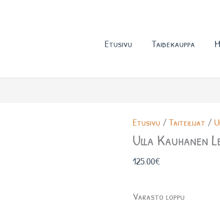
Etusivu
Taidekauppa
M
Etusivu
/
Taiteilijat
/
U
Ulla Kauhanen L
125.00
€
Varasto loppu