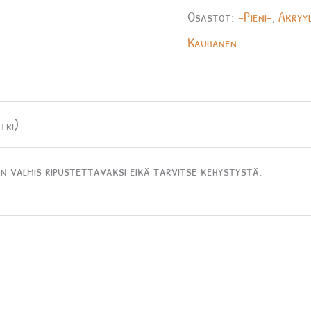
Osastot:
-Pieni-
,
Akryyl
Kauhanen
tri)
n valmis ripustettavaksi eikä tarvitse kehystystä.