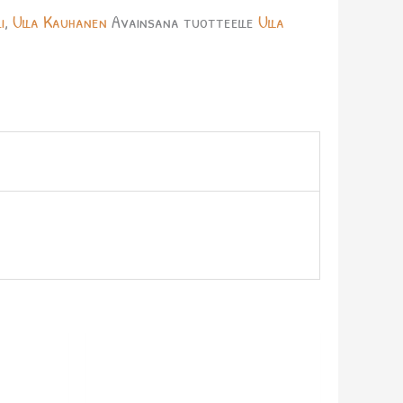
i
,
Ulla Kauhanen
Avainsana tuotteelle
Ulla