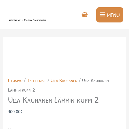
Siirry
MENU
sisältöön
MENU
Taidepalvelu Marika Saikkonen
Etusivu
/
Taiteilijat
/
Ulla Kauhanen
/ Ulla Kauhanen
Lämmin kuppi 2
Ulla Kauhanen Lämmin kuppi 2
100.00
€