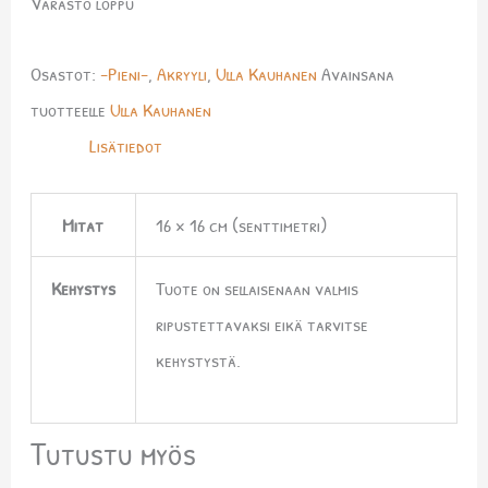
Varasto loppu
Osastot:
-Pieni-
,
Akryyli
,
Ulla Kauhanen
Avainsana
tuotteelle
Ulla Kauhanen
Lisätiedot
Mitat
16 × 16 cm (senttimetri)
Kehystys
Tuote on sellaisenaan valmis
ripustettavaksi eikä tarvitse
kehystystä.
Tutustu myös