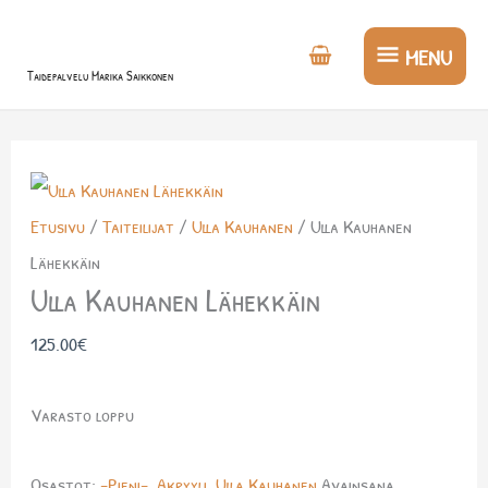
Siirry
MENU
sisältöön
MENU
Taidepalvelu Marika Saikkonen
Etusivu
/
Taiteilijat
/
Ulla Kauhanen
/ Ulla Kauhanen
Lähekkäin
Ulla Kauhanen Lähekkäin
125.00
€
Varasto loppu
Osastot:
-Pieni-
,
Akryyli
,
Ulla Kauhanen
Avainsana