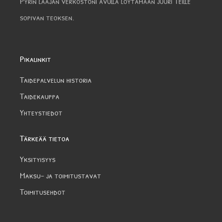
Pyrin laajan verkostoni avulla löytämään juuri Teille
sopivan teoksen.
Pikalinkit
Taidepalvelun historia
Taidekauppa
Yhteystiedot
Tärkeää tietoa
Yksityisyys
Maksu- ja toimitustavat
Toimitusehdot