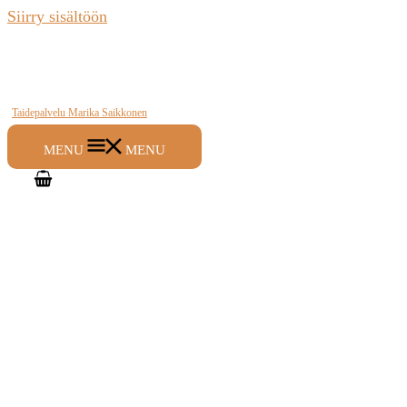
Siirry sisältöön
Taidepalvelu Marika Saikkonen
MENU
MENU