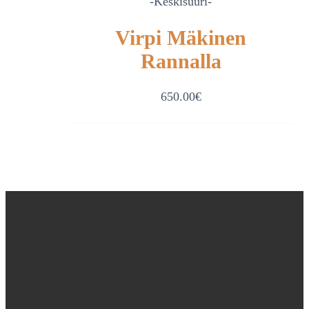
-Keskisuuri-
Virpi Mäkinen
Rannalla
650.00
€