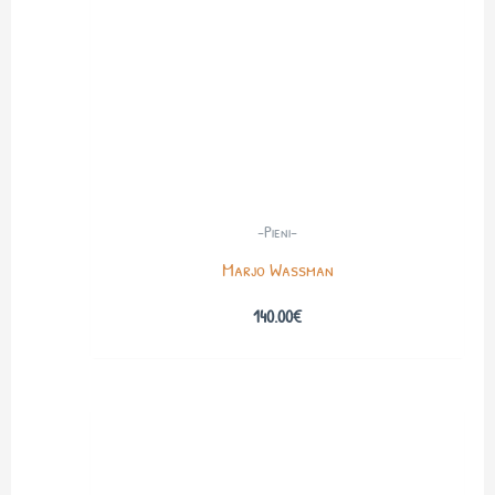
-Pieni-
Marjo Wassman
140.00
€