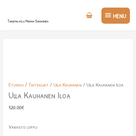
Siirry
MENU
sisältöön
MENU
Taidepalvelu Marika Saikkonen
Etusivu
/
Taiteilijat
/
Ulla Kauhanen
/ Ulla Kauhanen Iloa
Ulla Kauhanen Iloa
120.00
€
Varasto loppu