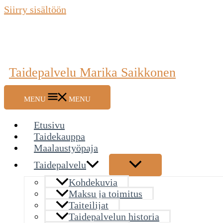
Siirry sisältöön
Taidepalvelu Marika Saikkonen
MENU
MENU
Etusivu
Taidekauppa
Maalaustyöpaja
Taidepalvelu
Kohdekuvia
Maksu ja toimitus
Taiteilijat
Taidepalvelun historia