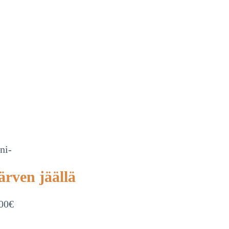
ni-
ärven jäällä
00
€