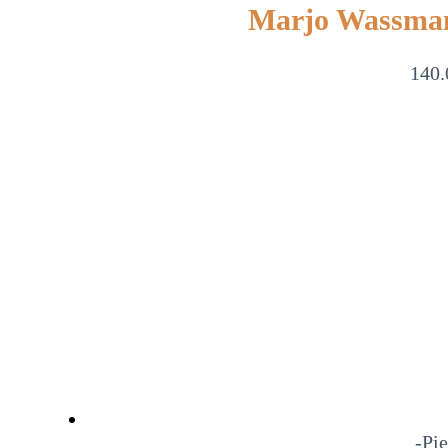
Marjo Wassman
140.
-Pie