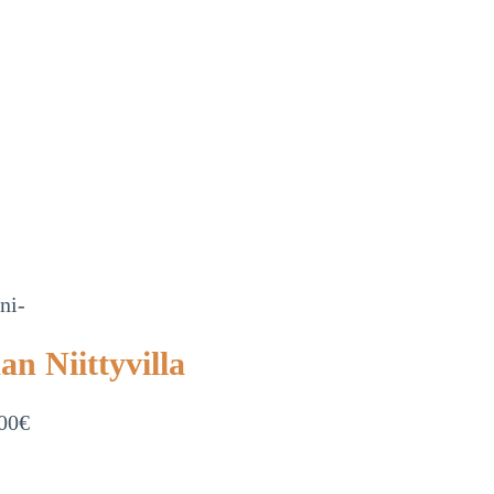
ni-
n Niittyvilla
00
€