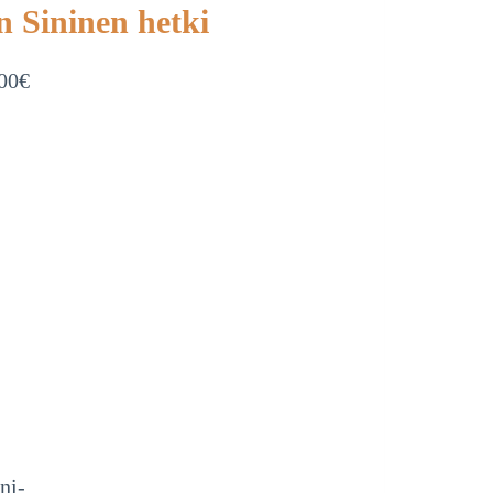
 Sininen hetki
00
€
ni-