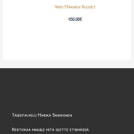
Virpi Mäkinen Kuuset
450.00
€
Taidepalvelu Marika Saikkonen
Kertokaa minulle mitä olette etsimässä.