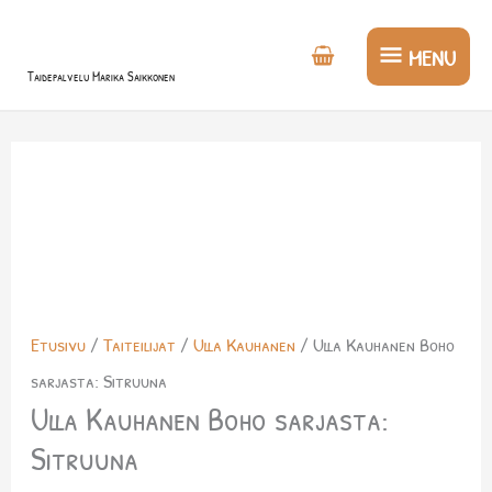
Siirry
MENU
sisältöön
MENU
Taidepalvelu Marika Saikkonen
Etusivu
/
Taiteilijat
/
Ulla Kauhanen
/ Ulla Kauhanen Boho
sarjasta: Sitruuna
Ulla Kauhanen Boho sarjasta:
Sitruuna