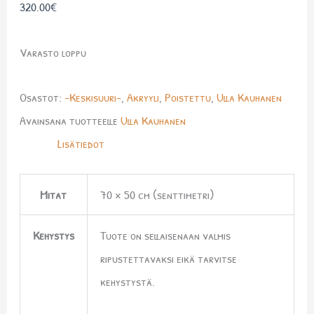
320.00
€
Varasto loppu
Osastot:
-Keskisuuri-
,
Akryyli
,
Poistettu
,
Ulla Kauhanen
Avainsana tuotteelle
Ulla Kauhanen
Lisätiedot
Mitat
70 × 50 cm (senttimetri)
Kehystys
Tuote on sellaisenaan valmis
ripustettavaksi eikä tarvitse
kehystystä.