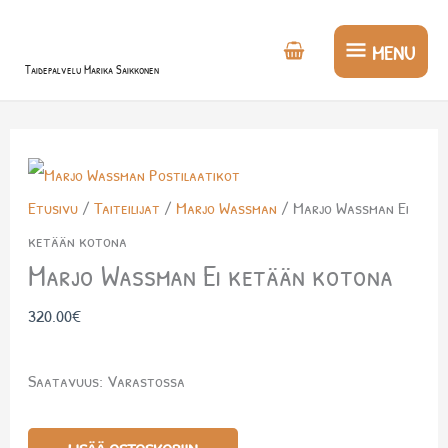
Siirry
MENU
sisältöön
MENU
Taidepalvelu Marika Saikkonen
Marjo
Wassman
Etusivu
/
Taiteilijat
/
Marjo Wassman
/ Marjo Wassman Ei
Ei
ketään kotona
ketään
Marjo Wassman Ei ketään kotona
kotona
määrä
320.00
€
Saatavuus:
Varastossa