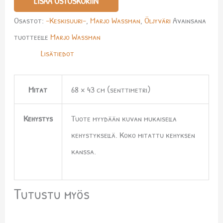
LISÄÄ OSTOSKORIIN
Osastot:
-Keskisuuri-
,
Marjo Wassman
,
Öljyväri
Avainsana
tuotteelle
Marjo Wassman
Lisätiedot
Mitat
68 × 43 cm (senttimetri)
Kehystys
Tuote myydään kuvan mukaisella
kehystyksellä. Koko mitattu kehyksen
kanssa.
Tutustu myös