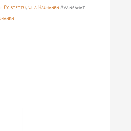
i
,
Poistettu
,
Ulla Kauhanen
Avainsanat
uhanen