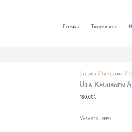
Etusivu
Taidekauppa
M
Etusivu
/
Taiteilijat
/
U
Ulla Kauhanen 
180.00
€
Varasto loppu