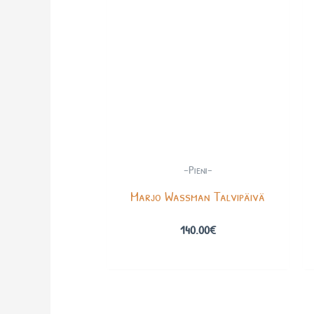
-Pieni-
Marjo Wassman Talvipäivä
140.00
€