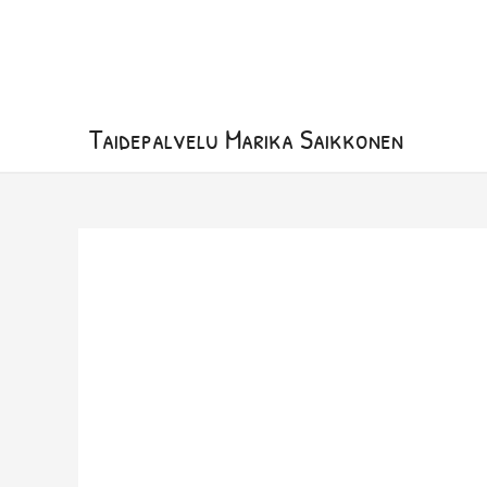
Siirry
sisältöön
Taidepalvelu Marika Saikkonen