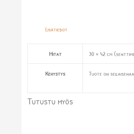
Lisätiedot
Mitat
30 × 42 cm (senttim
Kehystys
Tuote on sellaisenaa
Tutustu myös