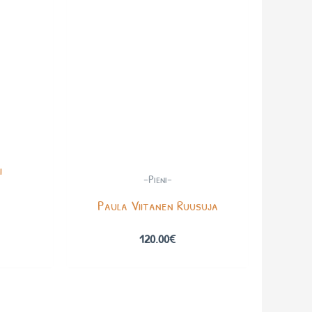
i
-Pieni-
Paula Viitanen Ruusuja
120.00
€