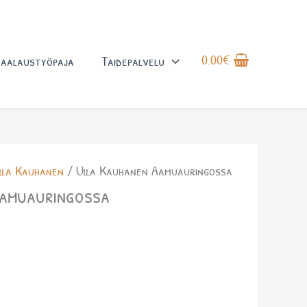
0.00
€
aalaustyöpaja
Taidepalvelu
lla Kauhanen
/ Ulla Kauhanen Aamuauringossa
Aamuauringossa