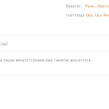
Osastot:
-Pieni-
,
Akryyl
tuotteelle
Ulla
,
Ulla Ka
etri)
n valmis ripustettavaksi eikä tarvitse kehystystä.