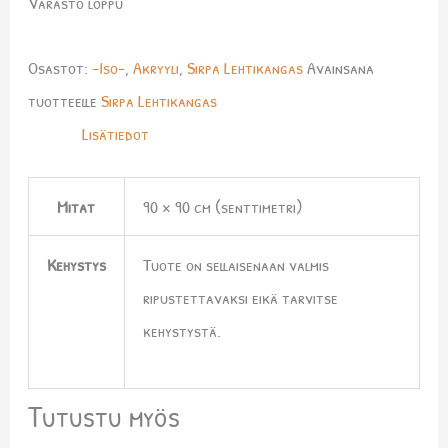
Varasto loppu
Osastot:
-Iso-
,
Akryyli
,
Sirpa Lehtikangas
Avainsana
tuotteelle
Sirpa Lehtikangas
Lisätiedot
Mitat
90 × 90 cm (senttimetri)
Kehystys
Tuote on sellaisenaan valmis
ripustettavaksi eikä tarvitse
kehystystä.
Tutustu myös