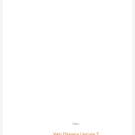
-Iso-
Virpi Mäkinen Unelmia 1