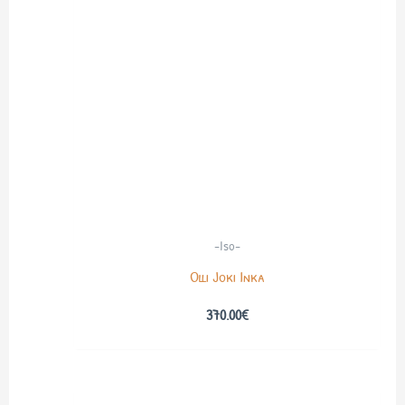
-Iso-
Olli Joki Inka
370.00
€