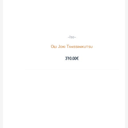
-Iso-
Olli Joki Tanssiinkutsu
370.00
€