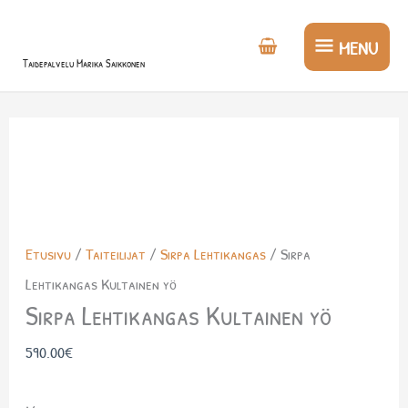
Siirry
MENU
sisältöön
MENU
Taidepalvelu Marika Saikkonen
Etusivu
/
Taiteilijat
/
Sirpa Lehtikangas
/ Sirpa
Lehtikangas Kultainen yö
Sirpa Lehtikangas Kultainen yö
590.00
€