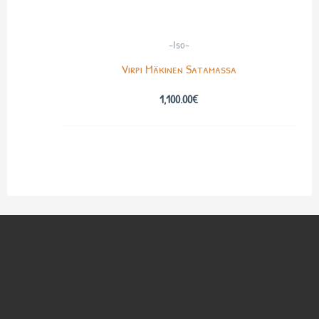
-Iso-
Virpi Mäkinen Satamassa
1,100.00
€