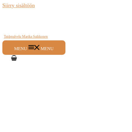
Siirry sisältöön
Taidepalvelu Marika Saikkonen
MENU
MENU