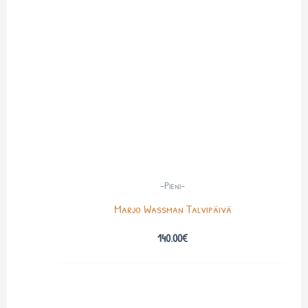
-Pieni-
Marjo Wassman Talvipäivä
140.00
€