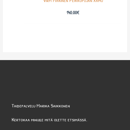
Virpi Mäkinen Peikkopojan aamu
140.00
€
Taidepalvelu Marika Saikkonen
Kertokaa minulle mitä olette etsimässä.