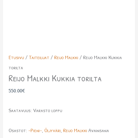
Etusivu
/
Taiteilijat
/
Reijo Malkki
/ Reijo Malkki Kukkia
torilta
Reijo Malkki Kukkia torilta
550.00
€
Saatavuus:
Varasto loppu
Osastot:
-Pieni-
,
Öljyväri
,
Reijo Malkki
Avainsana