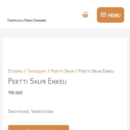
Siirry
MENU
sisältöön
MENU
Taidepalvelu Marika Saikkonen
Pertti
Salmi
Enkeli
Etusivu
/
Taiteilijat
/
Pertti Salmi
/ Pertti Salmi Enkeli
määrä
Pertti Salmi Enkeli
190.00
€
Saatavuus:
Varastossa