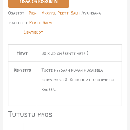
LISÄÄ OSTOSKORIIN
Osastot:
-Pieni-
,
Akryyli
,
Pertti Salmi
Avainsana
tuotteelle
Pertti Salmi
Lisätiedot
Mitat
30 × 35 cm (senttimetri)
Kehystys
Tuote myydään kuvan mukaisella
kehystyksellä. Koko mitattu kehyksen
kanssa.
Tutustu myös