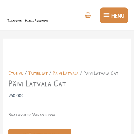
Siirry
MENU
sisältöön
MENU
Taidepalvelu Marika Saikkonen
Päivi
Latvala
Cat
Etusivu
/
Taiteilijat
/
Päivi Latvala
/ Päivi Latvala Cat
määrä
Päivi Latvala Cat
240.00
€
Saatavuus:
Varastossa