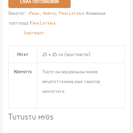
LISÄÄ OSTOSKORIIN
Osastot:
-Pieni-
,
Akryyli
,
Päivi Latvala
Avainsana
tuotteelle
Päivi Latvala
Lisätiedot
Mitat
25 × 25 cm (senttimetri)
Kehystys
Tuote on sellaisenaan valmis
ripustettavaksi eikä tarvitse
kehystystä.
Tutustu myös