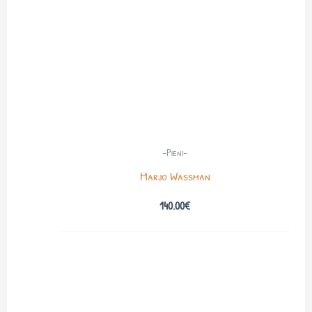
-Pieni-
Marjo Wassman
140.00
€