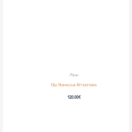
-Pieni-
Olli Humaloja Ritsapoika
120.00
€