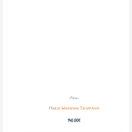
-Pieni-
Marjo Wassman Talvipäivä
140.00
€