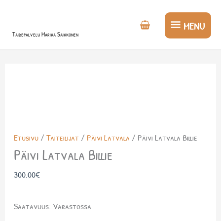
Siirry
MENU
sisältöön
MENU
Taidepalvelu Marika Saikkonen
Päivi
Latvala
Billie
määrä
Etusivu
/
Taiteilijat
/
Päivi Latvala
/ Päivi Latvala Billie
Päivi Latvala Billie
300.00
€
Saatavuus:
Varastossa