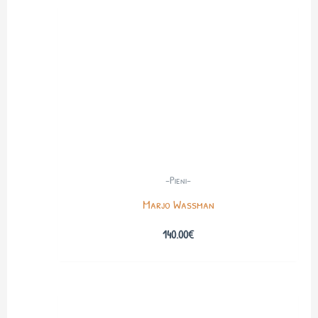
-Pieni-
Marjo Wassman
140.00
€