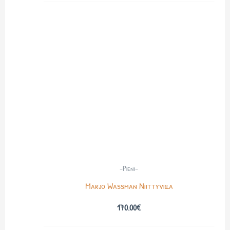
-Pieni-
Marjo Wassman Niittyvilla
170.00
€