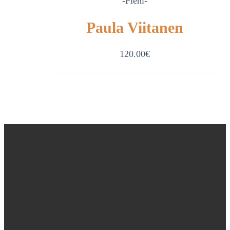
-Pieni-
Paula Viitanen
120.00
€