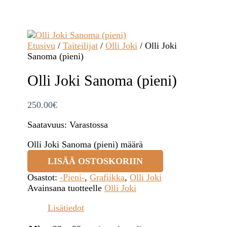
Etusivu
/
Taiteilijat
/
Olli Joki
/ Olli Joki
Sanoma (pieni)
Olli Joki Sanoma (pieni)
250.00
€
Saatavuus:
Varastossa
Olli Joki Sanoma (pieni) määrä
LISÄÄ OSTOSKORIIN
Osastot:
-Pieni-
,
Grafiikka
,
Olli Joki
Avainsana tuotteelle
Olli Joki
Lisätiedot