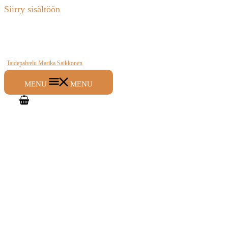
Siirry sisältöön
Taidepalvelu Marika Saikkonen
MENU
MENU