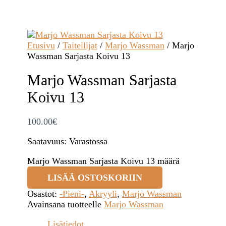
Etusivu
/
Taiteilijat
/
Marjo Wassman
/ Marjo
Wassman Sarjasta Koivu 13
Marjo Wassman Sarjasta
Koivu 13
100.00
€
Saatavuus:
Varastossa
Marjo Wassman Sarjasta Koivu 13 määrä
LISÄÄ OSTOSKORIIN
Osastot:
-Pieni-
,
Akryyli
,
Marjo Wassman
Avainsana tuotteelle
Marjo Wassman
Lisätiedot