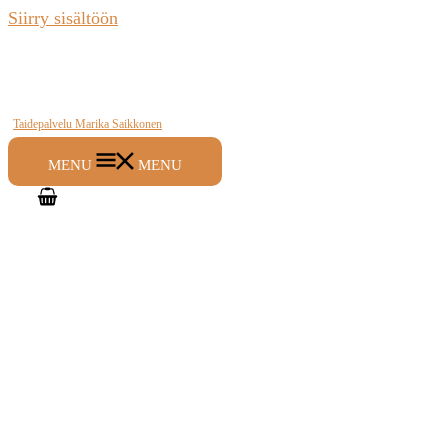
Siirry sisältöön
Taidepalvelu Marika Saikkonen
MENU
MENU