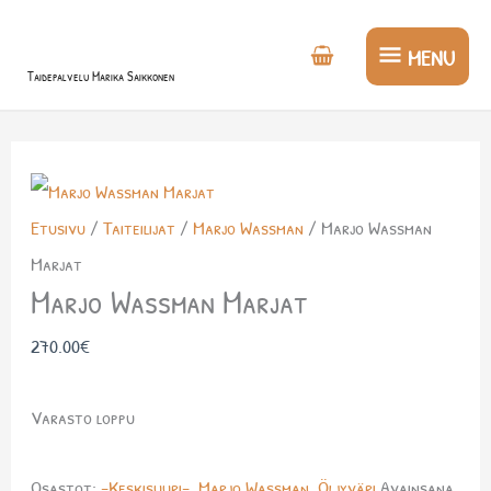
Siirry
MENU
sisältöön
MENU
Taidepalvelu Marika Saikkonen
Etusivu
/
Taiteilijat
/
Marjo Wassman
/ Marjo Wassman
Marjat
Marjo Wassman Marjat
270.00
€
Varasto loppu
Osastot:
-Keskisuuri-
,
Marjo Wassman
,
Öljyväri
Avainsana