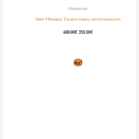
-Keskisuuri-
Virpi Mäkinen Talven enkeli akustiikkalevy
600.00
€
350.00
€
Alkuperäinen
Nykyinen
Ale!
hinta
hinta
oli:
on:
600.00€.
350.00€.