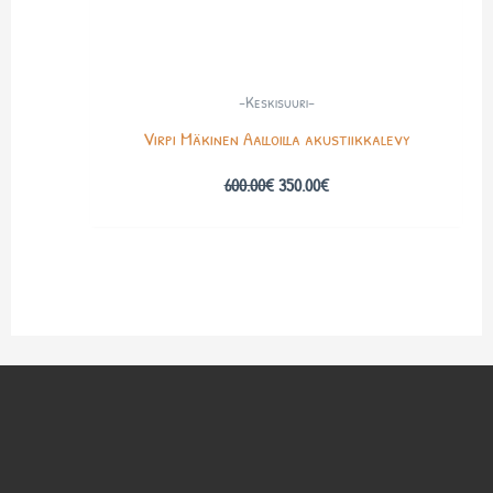
-Keskisuuri-
Virpi Mäkinen Aalloilla akustiikkalevy
600.00
€
350.00
€