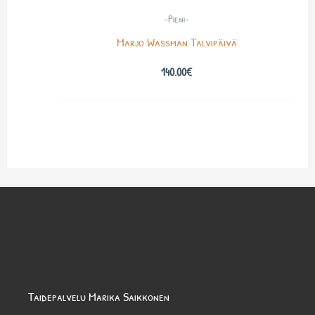
-Pieni-
Marjo Wassman Talvipäivä
140.00
€
Taidepalvelu Marika Saikkonen