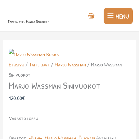
Siirry
MENU
sisältöön
MENU
Taidepalvelu Marika Saikkonen
Etusivu
/
Taiteilijat
/
Marjo Wassman
/ Marjo Wassman
Sinivuokot
Marjo Wassman Sinivuokot
120.00
€
Varasto loppu
Osastot:
-Pieni-
,
Marjo Wassman
,
Öljyväri
Avainsana