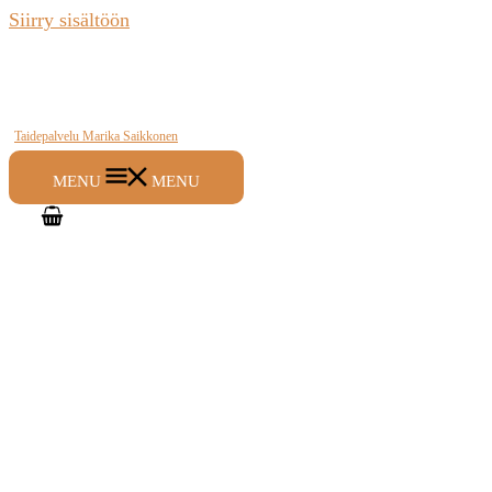
Siirry sisältöön
Taidepalvelu Marika Saikkonen
MENU
MENU