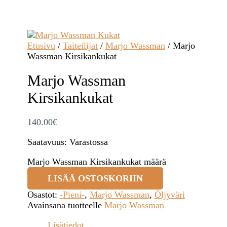
Etusivu
/
Taiteilijat
/
Marjo Wassman
/ Marjo
Wassman Kirsikankukat
Marjo Wassman
Kirsikankukat
140.00
€
Saatavuus:
Varastossa
Marjo Wassman Kirsikankukat määrä
LISÄÄ OSTOSKORIIN
Osastot:
-Pieni-
,
Marjo Wassman
,
Öljyväri
Avainsana tuotteelle
Marjo Wassman
Lisätiedot