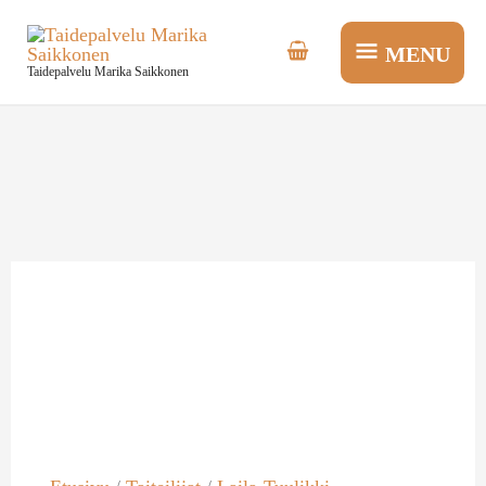
Siirry
MENU
sisältöön
MENU
Taidepalvelu Marika Saikkonen
Laila-
Tuulikki
Niemi
Kukkia
määrä