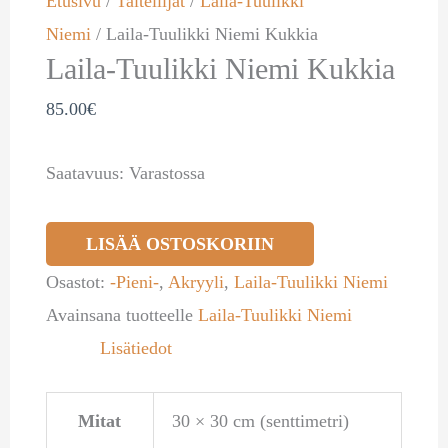
Etusivu
/
Taiteilijat
/
Laila-Tuulikki
Niemi
/ Laila-Tuulikki Niemi Kukkia
Laila-Tuulikki Niemi Kukkia
85.00
€
Saatavuus:
Varastossa
LISÄÄ OSTOSKORIIN
Osastot:
-Pieni-
,
Akryyli
,
Laila-Tuulikki Niemi
Avainsana tuotteelle
Laila-Tuulikki Niemi
Lisätiedot
Mitat
30 × 30 cm (senttimetri)