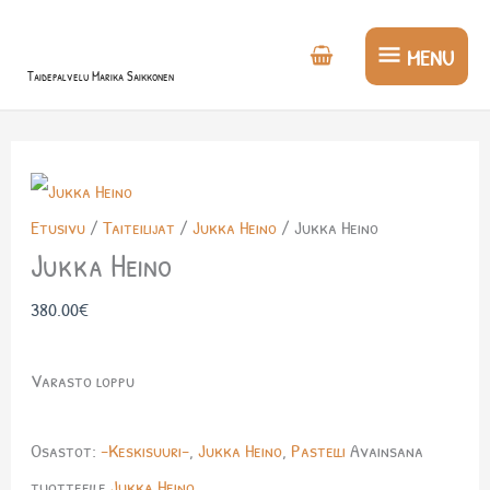
Siirry
MENU
sisältöön
MENU
Taidepalvelu Marika Saikkonen
Etusivu
/
Taiteilijat
/
Jukka Heino
/ Jukka Heino
Jukka Heino
380.00
€
Varasto loppu
Osastot:
-Keskisuuri-
,
Jukka Heino
,
Pastelli
Avainsana
tuotteelle
Jukka Heino