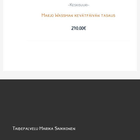
-Keskisuuri-
Marjo Wassman kevätpäivän tasaus
270.00
€
Taidepalvelu Marika Saikkonen