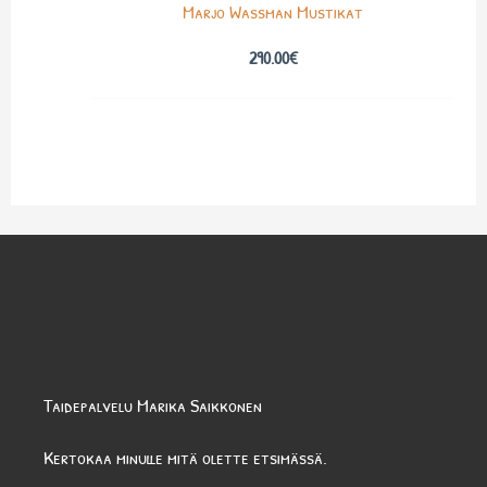
Marjo Wassman Mustikat
290.00
€
Taidepalvelu Marika Saikkonen
Kertokaa minulle mitä olette etsimässä.