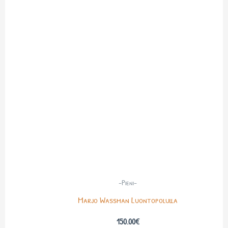
-Pieni-
Marjo Wassman Luontopolulla
150.00
€