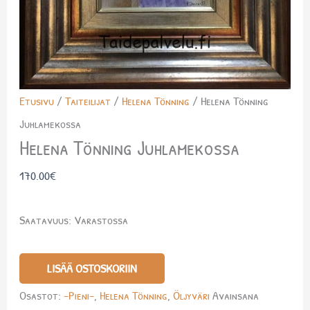
Etusivu
/
Taiteilijat
/
Helena Tönning
/ Helena Tönning
Juhlamekossa
Helena Tönning Juhlamekossa
170.00
€
Saatavuus:
Varastossa
LISÄÄ OSTOSKORIIN
Osastot:
-Pieni-
,
Helena Tönning
,
Öljyväri
Avainsana