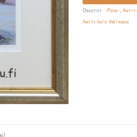
Osastot:
-Pieni-
,
Antti
Antti-Into Virtanen
ri)