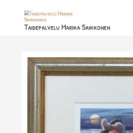
Siirry
sisältöön
Taidepalvelu Marika Saikkonen