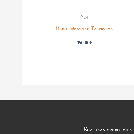
-Pieni-
Marjo Wassman Talvipäivä
140.00
€
Kertokaa minulle mitä 