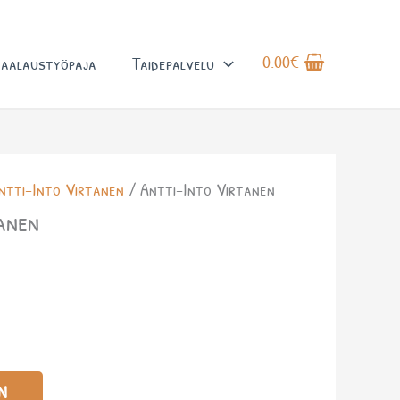
0.00
€
aalaustyöpaja
Taidepalvelu
ntti-Into Virtanen
/ Antti-Into Virtanen
anen
a
N