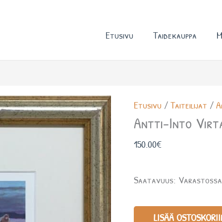
Etusivu
Taidekauppa
M
Antti-
Etusivu
/
Taiteilijat
/
A
Into
Antti-Into Virt
Virtanen
150.00
€
määrä
Saatavuus:
Varastoss
LISÄÄ OSTOSKORII