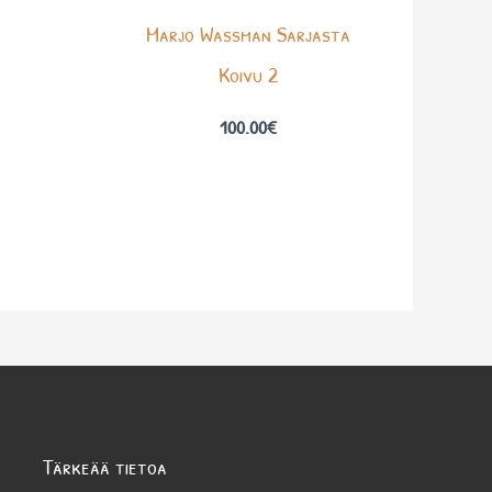
Marjo Wassman Sarjasta
Koivu 2
100.00
€
Tärkeää tietoa