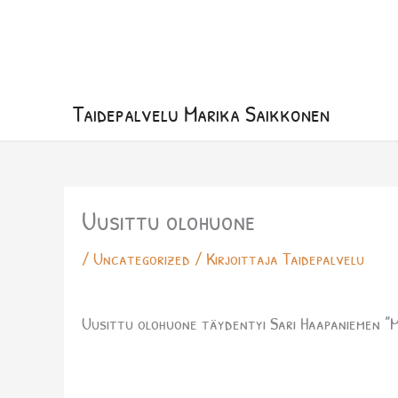
Siirry
sisältöön
Taidepalvelu Marika Saikkonen
Uusittu olohuone
/
Uncategorized
/ Kirjoittaja
Taidepalvelu
Uusittu olohuone täydentyi Sari Haapaniemen ”M