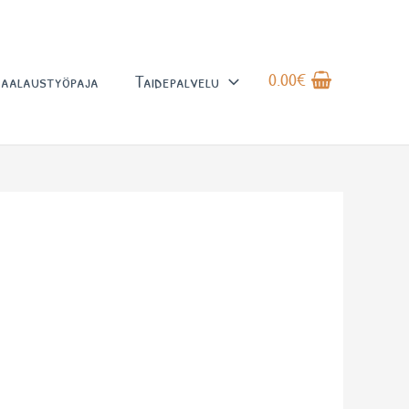
0.00
€
aalaustyöpaja
Taidepalvelu