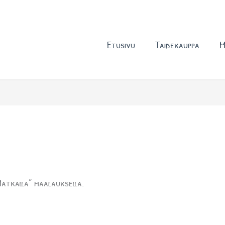
Etusivu
Taidekauppa
M
atkalla” maalauksella.