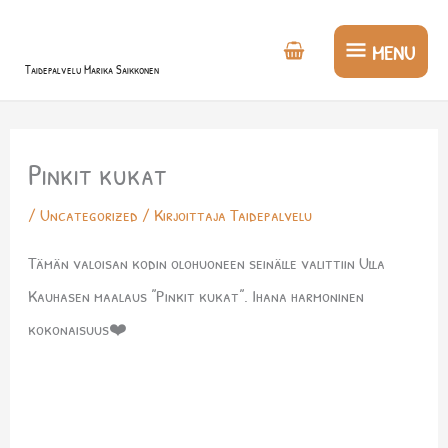
Siirry
MENU
sisältöön
MENU
Taidepalvelu Marika Saikkonen
Pinkit kukat
/
Uncategorized
/ Kirjoittaja
Taidepalvelu
Tämän valoisan kodin olohuoneen seinälle valittiin Ulla
Kauhasen maalaus ”Pinkit kukat”. Ihana harmoninen
kokonaisuus❤️