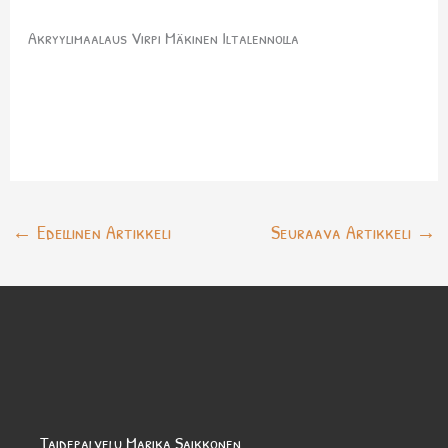
Akryylimaalaus Virpi Mäkinen Iltalennolla
←
Edellinen Artikkeli
Seuraava Artikkeli
→
Taidepalvelu Marika Saikkonen