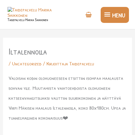
Siirry
MENU
sisältöön
MENU
Taidepalvelu Marika Saikkonen
Iltalennolla
/
Uncategorized
/ Kirjoittaja
Taidepalvelu
Valoisan kodin olohuoneeseen etsittiin isompaa maalausta
sohvan ylle. Muutamista vaihtoehdoista olohuoneen
katseenvangitsijaksi valittiin suurikokoinen ja näyttävä
Virpi Mäkisen maalaus Iltalennolla, koko 80x180cm. Upea ja
tunnelmallinen kokonaisuus❤️