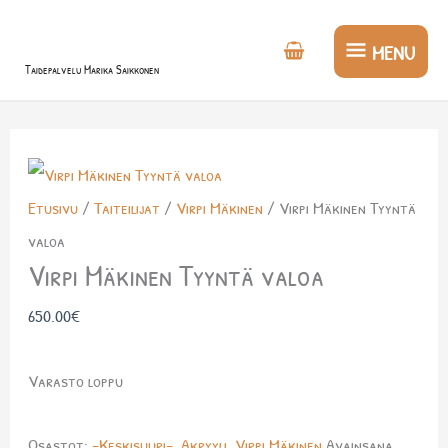
Siirry
MENU
sisältöön
MENU
Taidepalvelu Marika Saikkonen
Etusivu
/
Taiteilijat
/
Virpi Mäkinen
/ Virpi Mäkinen Tyyntä
valoa
Virpi Mäkinen Tyyntä valoa
650.00
€
Varasto loppu
Osastot:
-Keskisuuri-
,
Akryyli
,
Virpi Mäkinen
Avainsana