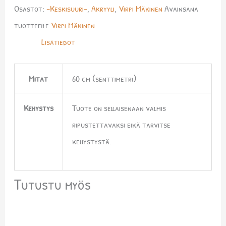
Osastot:
-Keskisuuri-
,
Akryyli
,
Virpi Mäkinen
Avainsana
tuotteelle
Virpi Mäkinen
Lisätiedot
Mitat
60 cm (senttimetri)
Kehystys
Tuote on sellaisenaan valmis
ripustettavaksi eikä tarvitse
kehystystä.
Tutustu myös