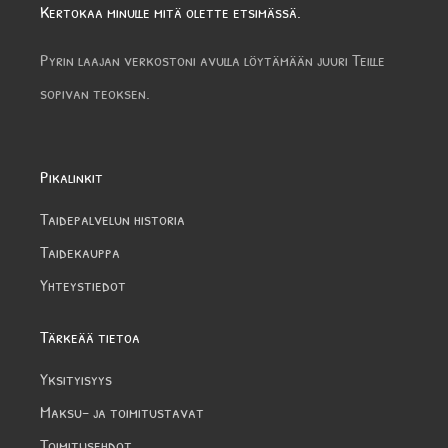
Kertokaa minulle mitä olette etsimässä.
Pyrin laajan verkostoni avulla löytämään juuri Teille
sopivan teoksen.
Pikalinkit
Taidepalvelun historia
Taidekauppa
Yhteystiedot
Tärkeää tietoa
Yksityisyys
Maksu- ja toimitustavat
Toimitusehdot