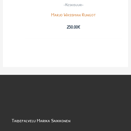
-Keskisuuri-
Marjo Wassman Rungot
250.00
€
Taidepalvelu Marika Saikkonen