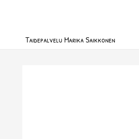
Siirry
sisältöön
Taidepalvelu Marika Saikkonen