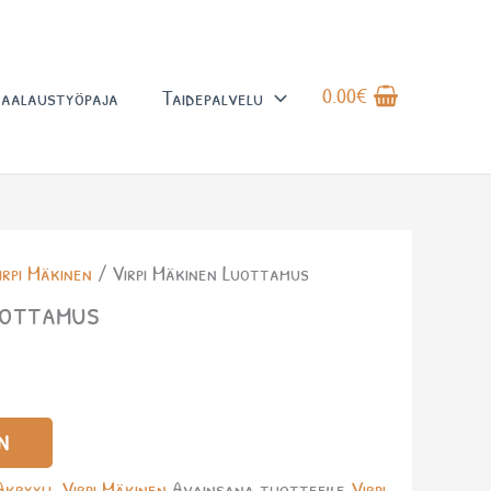
0.00
€
aalaustyöpaja
Taidepalvelu
irpi Mäkinen
/ Virpi Mäkinen Luottamus
uottamus
N
Akryyli
,
Virpi Mäkinen
Avainsana tuotteelle
Virpi