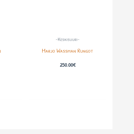
-Keskisuuri-
n
Marjo Wassman Rungot
250.00
€