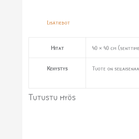
Lisätiedot
Mitat
40 × 40 cm (senttime
Kehystys
Tuote on sellaisenaa
Tutustu myös