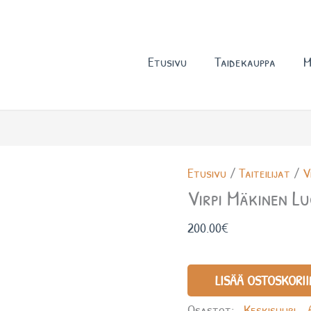
Etusivu
Taidekauppa
M
Virpi
Etusivu
/
Taiteilijat
/
V
Mäkinen
Virpi Mäkinen L
Luottamus
200.00
€
määrä
LISÄÄ OSTOSKORII
Osastot:
-Keskisuuri-
,