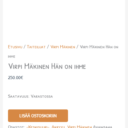
Etusivu
/
Taiteilijat
/
Virpi Mäkinen
/ Virpi Mäkinen Hän on
ihme
Virpi Mäkinen Hän on ihme
250.00
€
Saatavuus:
Varastossa
LISÄÄ OSTOSKORIIN
Osastot:
-Keskisuuri-
,
Akryyli
,
Virpi Mäkinen
Avainsana