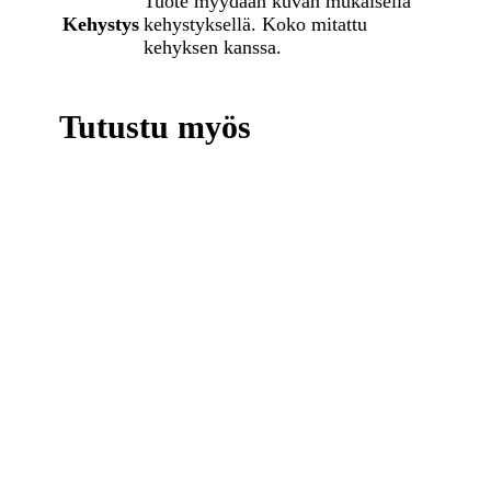
Tuote myydään kuvan mukaisella
Kehystys
kehystyksellä. Koko mitattu
kehyksen kanssa.
Tutustu myös