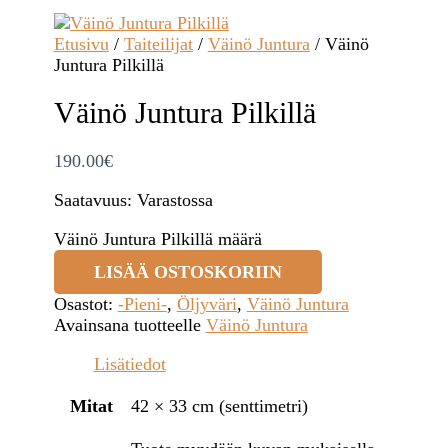
Etusivu
/
Taiteilijat
/
Väinö Juntura
/ Väinö
Juntura Pilkillä
Väinö Juntura Pilkillä
190.00
€
Saatavuus:
Varastossa
Väinö Juntura Pilkillä määrä
LISÄÄ OSTOSKORIIN
Osastot:
-Pieni-
,
Öljyväri
,
Väinö Juntura
Avainsana tuotteelle
Väinö Juntura
Lisätiedot
Mitat
42 × 33 cm (senttimetri)