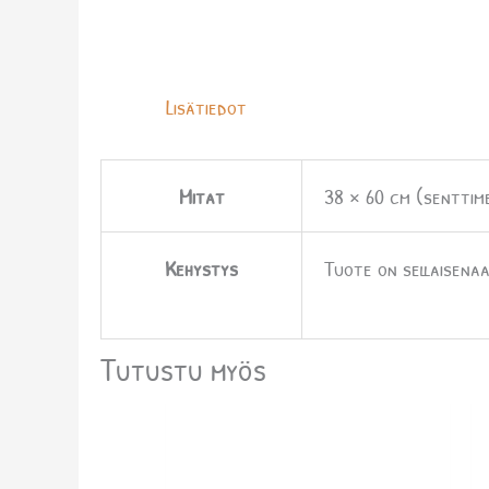
Lisätiedot
Mitat
38 × 60 cm (senttim
Kehystys
Tuote on sellaisenaa
Tutustu myös