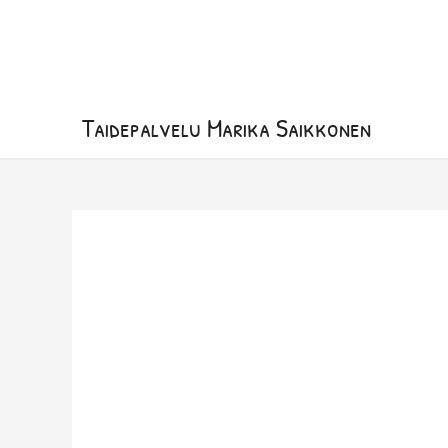
Siirry
sisältöön
Taidepalvelu Marika Saikkonen