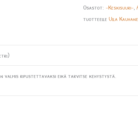
Osastot:
-Keskisuuri-
,
tuotteelle
Ulla Kauhan
etri)
n valmis ripustettavaksi eikä tarvitse kehystystä.