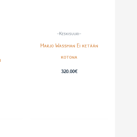
-Keskisuuri-
Marjo Wassman Ei ketään
kotona
n
320.00
€