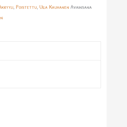
Akryyli
,
Poistettu
,
Ulla Kauhanen
Avainsana
en