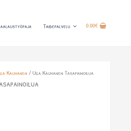
0.00
€
aalaustyöpaja
Taidepalvelu
lla Kauhanen
/ Ulla Kauhanen Tasapainoilua
asapainoilua