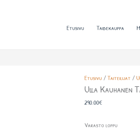
Etusivu
Taidekauppa
M
Etusivu
/
Taiteilijat
/
U
Ulla Kauhanen T
290.00
€
Varasto loppu