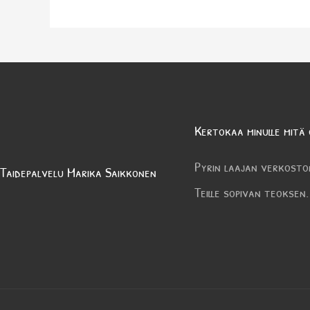
Kertokaa minulle mitä 
Pyrin laajan verkosto
Taidepalvelu Marika Saikkonen
Teille sopivan teoksen.