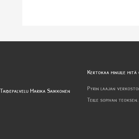
Kertokaa minulle mitä 
Pyrin laajan verkosto
Taidepalvelu Marika Saikkonen
Teille sopivan teoksen.