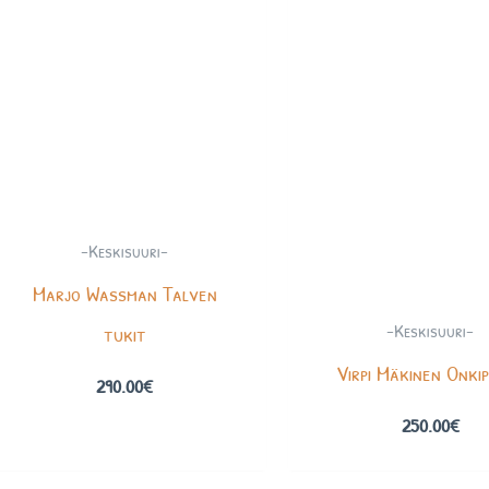
-Keskisuuri-
Marjo Wassman Talven
-Keskisuuri-
tukit
Virpi Mäkinen Onki
290.00
€
250.00
€