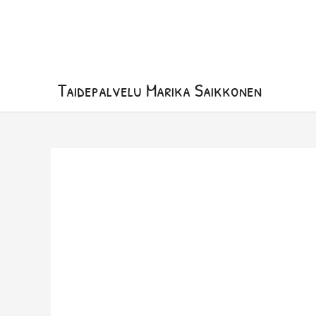
Siirry
sisältöön
Taidepalvelu Marika Saikkonen