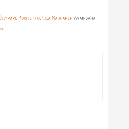
Öljyväri
,
Poistettu
,
Ulla Kauhanen
Avainsana
en