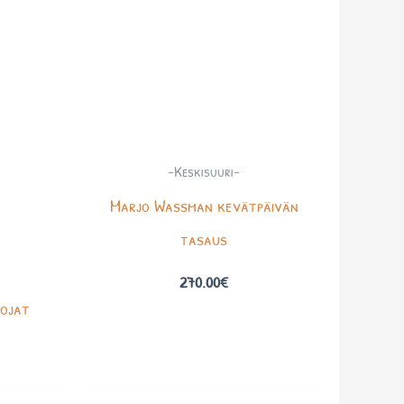
-Keskisuuri-
Marjo Wassman kevätpäivän
tasaus
270.00
€
pojat