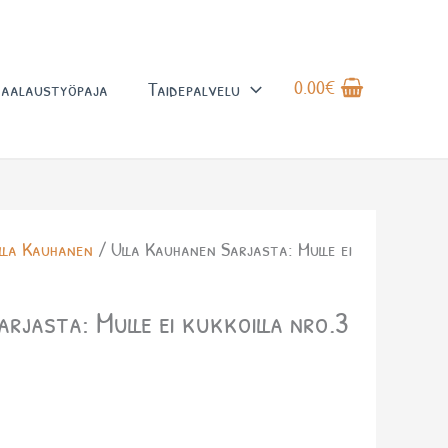
0.00
€
aalaustyöpaja
Taidepalvelu
lla Kauhanen
/ Ulla Kauhanen Sarjasta: Mulle ei
rjasta: Mulle ei kukkoilla nro.3