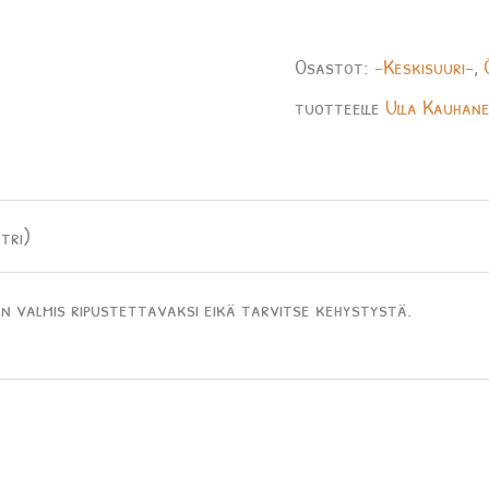
Osastot:
-Keskisuuri-
,
tuotteelle
Ulla Kauhan
tri)
n valmis ripustettavaksi eikä tarvitse kehystystä.