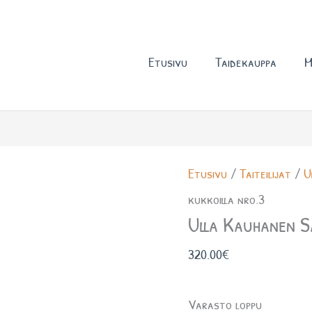
Etusivu
Taidekauppa
M
Etusivu
/
Taiteilijat
/
U
kukkoilla nro.3
Ulla Kauhanen Sa
320.00
€
Varasto loppu