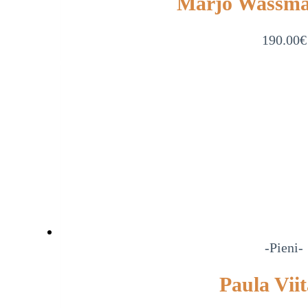
Marjo Wassm
190.00
€
-Pieni-
Paula Vii