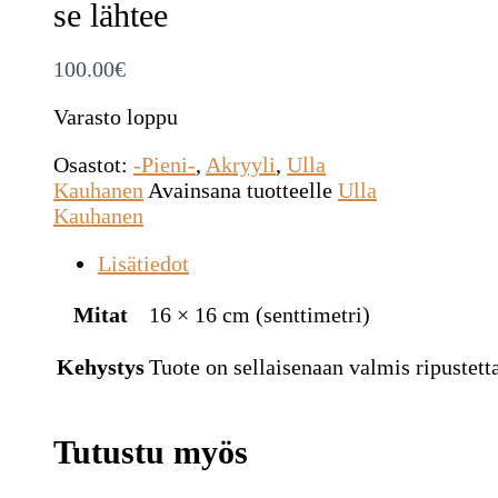
se lähtee
100.00
€
Varasto loppu
Osastot:
-Pieni-
,
Akryyli
,
Ulla
Kauhanen
Avainsana tuotteelle
Ulla
Kauhanen
Lisätiedot
Mitat
16 × 16 cm (senttimetri)
Kehystys
Tuote on sellaisenaan valmis ripustetta
Tutustu myös