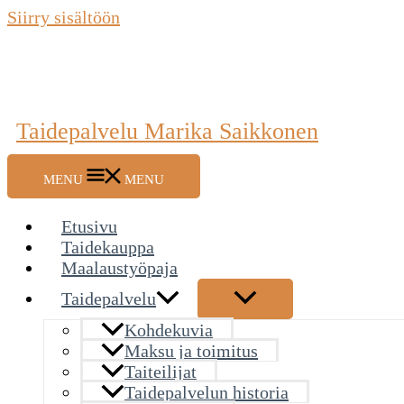
Siirry sisältöön
Taidepalvelu Marika Saikkonen
MENU
MENU
Etusivu
Taidekauppa
Maalaustyöpaja
Taidepalvelu
Kohdekuvia
Maksu ja toimitus
Taiteilijat
Taidepalvelun historia