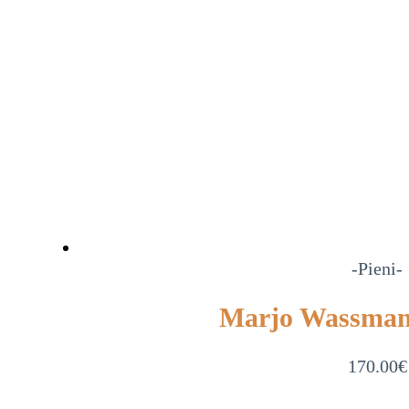
-Pieni-
Marjo Wassman N
170.00
€