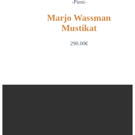
-Pieni-
Marjo Wassman
Mustikat
290.00
€