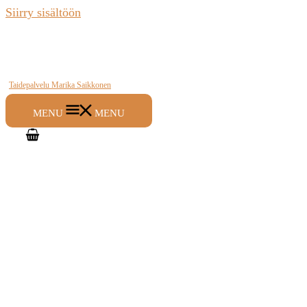
Siirry sisältöön
Taidepalvelu Marika Saikkonen
MENU
MENU