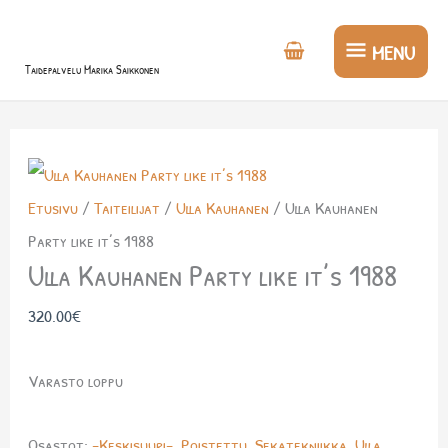
Siirry
MENU
sisältöön
MENU
Taidepalvelu Marika Saikkonen
Etusivu
/
Taiteilijat
/
Ulla Kauhanen
/ Ulla Kauhanen
Party like it’s 1988
Ulla Kauhanen Party like it’s 1988
320.00
€
Varasto loppu
Osastot:
-Keskisuuri-
,
Poistettu
,
Sekatekniikka
,
Ulla