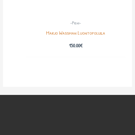
-Pieni-
Marjo Wassman Luontopolulla
150.00
€