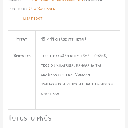
tuotteelle
Ulla Kauhanen
Lisätiedot
Mitat
15 × 19 cm (senttimetri)
Kehystys
Tuote myydään kehystämättömänä,
teos on kiilapuilla, kankaana tai
grafiikan lehtenä. Voidaan
lisämaksusta kehystää halutunlaiseksi,
kysy lisää.
Tutustu myös