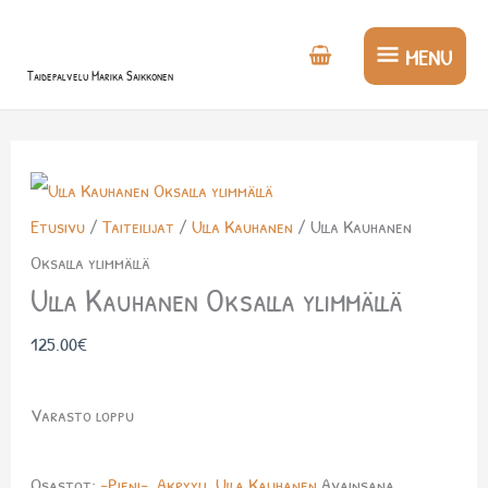
Siirry
MENU
sisältöön
MENU
Taidepalvelu Marika Saikkonen
Etusivu
/
Taiteilijat
/
Ulla Kauhanen
/ Ulla Kauhanen
Oksalla ylimmällä
Ulla Kauhanen Oksalla ylimmällä
125.00
€
Varasto loppu
Osastot:
-Pieni-
,
Akryyli
,
Ulla Kauhanen
Avainsana